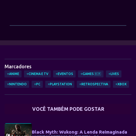
P
o
s
t
a
r
Marcadores
u
m
⭐ANIME
⭐CINEMA E TV
⭐EVENTOS
⭐GAMES 🇧🇷
⭐LIVES
c
o
⭐NINTENDO
⭐PC
⭐PLAYSTATION
⭐RETROSPECTIVA
⭐XBOX
m
e
n
t
VOCÊ TAMBÉM PODE GOSTAR
á
r
i
o
Black Myth: Wukong: A Lenda Reimaginada