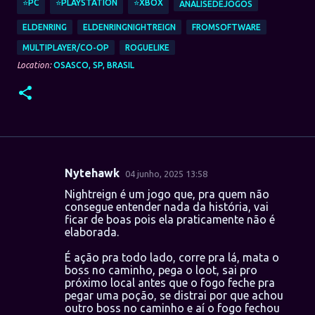
⭐PC
⭐PLAYSTATION
⭐XBOX
ANÁLISEDEJOGOS
ELDENRING
ELDENRINGNIGHTREIGN
FROMSOFTWARE
MULTIPLAYER/CO-OP
ROGUELIKE
Location:
OSASCO, SP, BRASIL
Nytehawk
04 junho, 2025 13:58
C
Nightreign é um jogo que, pra quem não
o
consegue entender nada da história, vai
ficar de boas pois ela praticamente não é
m
elaborada.
e
É ação pra todo lado, corre pra lá, mata o
n
boss no caminho, pega o loot, sai pro
t
próximo local antes que o fogo feche pra
pegar uma poção, se distrai por que achou
á
outro boss no caminho e aí o fogo fechou