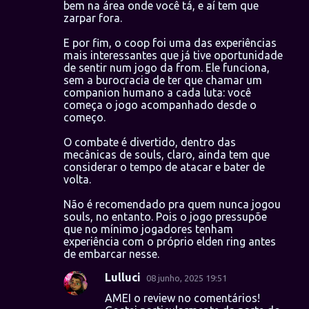
r
bem na área onde você tá, e aí tem que
zarpar fora.
i
o
E por fim, o coop foi uma das experiências
mais interessantes que já tive oportunidade
s
de sentir num jogo da from. Ele funciona,
sem a burocracia de ter que chamar um
companion humano a cada luta: você
começa o jogo acompanhado desde o
começo.
O combate é divertido, dentro das
mecânicas de souls, claro, ainda tem que
considerar o tempo de atacar e bater de
volta.
Não é recomendado pra quem nunca jogou
souls, no entanto. Pois o jogo pressupõe
que no mínimo jogadores tenham
experiência com o próprio elden ring antes
de embarcar nesse.
Lulluci
08 junho, 2025 19:51
AMEI o review no comentários!