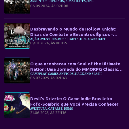
ASSUNTOS_DIVERSOS, BOSSFIGHTS, ⭐PC
06.09.2024, ÀS 02H08
Desbravando o Mundo de Hollow Knight:
Dicas de Combate e Encontros Épicos -
AÇÃO-AVENTURA, BOSSFIGHTS, HOLLOWKNIGHT
Parte 2
09.01.2024, ÀS 00H55
O que aconteceu com Soul of the Ultimate
Nation: Uma Jornada do MMORPG Clássico
GAMEPLAY, GAMES ANTIGOS, HACK AND SLASH
ao Renascimento
06.07.2025, ÀS 02H43
Devil's Drizzle: O Game Indie Brasileiro
Fofo-Sombrio que Você Precisa Conhecer
AVENTURA, CATARSE, DEMO
21.06.2025, ÀS 22H36