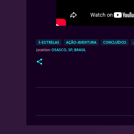
5-ESTRELAS
AÇÃO-AVENTURA
CONCLUÍDOS
Location:
OSASCO, SP, BRASIL
C
o
m
e
n