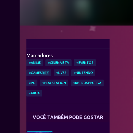
Marcadores
⭐ANIME
⭐CINEMA E TV
⭐EVENTOS
⭐GAMES 🇧🇷
⭐LIVES
⭐NINTENDO
⭐PC
⭐PLAYSTATION
⭐RETROSPECTIVA
⭐XBOX
VOCÊ TAMBÉM PODE GOSTAR