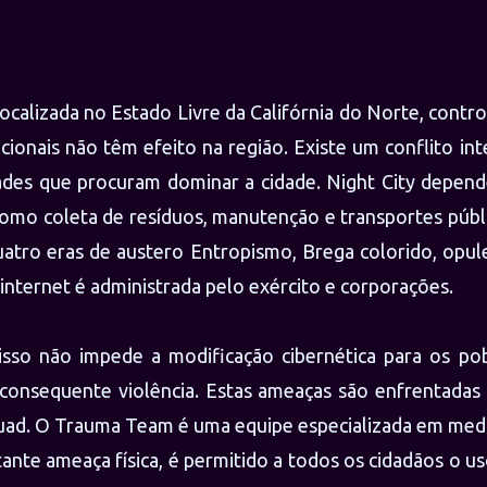
calizada no Estado Livre da Califórnia do Norte, contr
acionais não têm efeito na região. Existe um conflito in
ades que procuram dominar a cidade. Night City depend
como coleta de resíduos, manutenção e transportes públ
quatro eras de austero Entropismo, Brega colorido, opu
nternet é administrada pelo exército e corporações.
isso não impede a modificação cibernética para os pob
consequente violência. Estas ameaças são enfrentadas 
ad. O Trauma Team é uma equipe especializada em medi
tante ameaça física, é permitido a todos os cidadãos o u