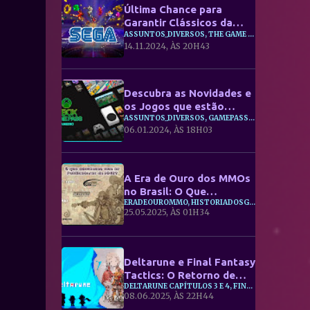
Última Chance para
Garantir Clássicos da
SEGA em Coleção Digital!
ASSUNTOS_DIVERSOS, THE GAME AWARDS, ⭐NINTENDO
14.11.2024, ÀS 20H43
Descubra as Novidades e
os Jogos que estão
saindo do Xbox Game
ASSUNTOS_DIVERSOS, GAMEPASS, ⭐XBOX
06.01.2024, ÀS 18H03
Pass em Janeiro de 2024
A Era de Ouro dos MMOs
no Brasil: O Que
ERADEOUROMMO, HISTORIADOSGAMESBR, JOGOSANTIGOS
Aconteceu com Level Up!,
25.05.2025, ÀS 01H34
Ongame e Outras
Publicadoras de MMO?
Deltarune e Final Fantasy
Tactics: O Retorno de
DELTARUNE CAPÍTULOS 3 E 4, FINAL FANTASY TACTICS REMASTERIZADO, RPGS CLÁSSICOS
Dois Clássicos que Todo
08.06.2025, ÀS 22H44
Fã de RPG Precisa