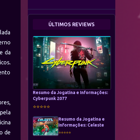
Conhecer!
ÚLTIMOS REVIEWS
olada
terno
e da
icos.
lento
Resumo da Jogatina e Informações:
Cyberpunk 2077
res,
⭐⭐⭐⭐⭐
pela
Resumo da Jogatina e
cina
Informações: Celeste
so de
⭐⭐⭐⭐⭐