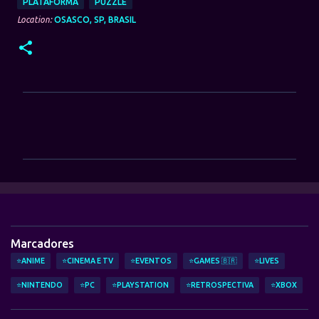
PLATAFORMA
PUZZLE
Location:
OSASCO, SP, BRASIL
C
o
m
e
n
t
á
Marcadores
r
⭐ANIME
⭐CINEMA E TV
⭐EVENTOS
⭐GAMES 🇧🇷
⭐LIVES
i
⭐NINTENDO
⭐PC
⭐PLAYSTATION
⭐RETROSPECTIVA
⭐XBOX
o
s