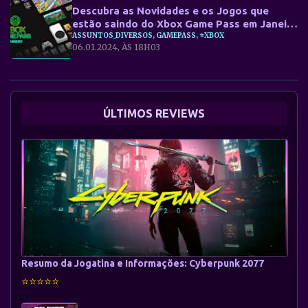
Descubra as Novidades e os Jogos que
estão saindo do Xbox Game Pass em Janeiro
de 2024
ASSUNTOS_DIVERSOS, GAMEPASS, ⭐XBOX
06.01.2024, ÀS 18H03
ÚLTIMOS REVIEWS
Resumo da Jogatina e Informações: Cyberpunk 2077
⭐⭐⭐⭐⭐