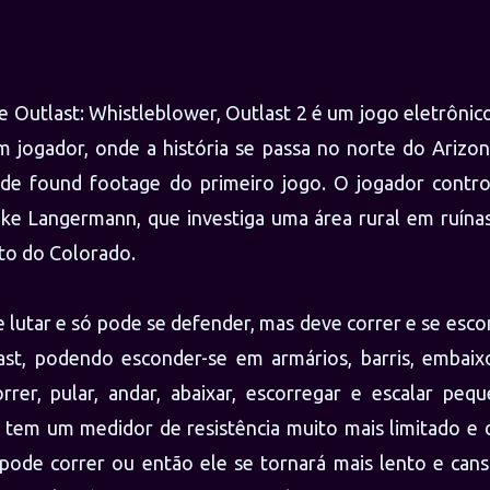
 Outlast: Whistleblower, Outlast 2 é um jogo eletrôni
m jogador, onde a história se passa no norte do Arizo
 de found footage do primeiro jogo. O jogador contro
Blake Langermann, que investiga uma área rural em ruín
lto do Colorado.
lutar e só pode se defender, mas deve correr e se esco
st, podendo esconder-se em armários, barris, embaix
rrer, pular, andar, abaixar, escorregar e escalar pequ
r tem um medidor de resistência muito mais limitado e 
ode correr ou então ele se tornará mais lento e cans