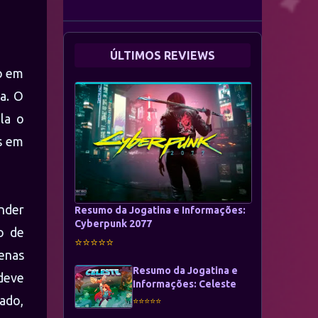
Renascimento
ÚLTIMOS REVIEWS
co em
na. O
la o
as em
nder
Resumo da Jogatina e Informações:
Cyberpunk 2077
o de
⭐⭐⭐⭐⭐
enas
Resumo da Jogatina e
deve
Informações: Celeste
ado,
⭐⭐⭐⭐⭐