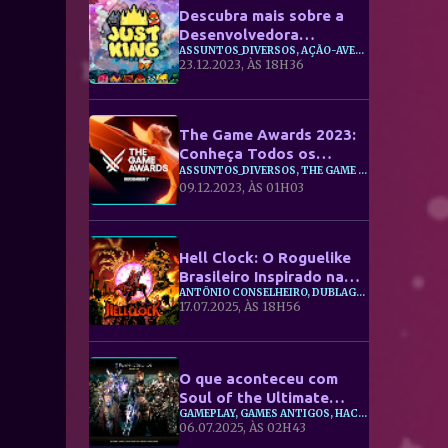
Descubra mais sobre a
Desenvolvedora
ASSUNTOS_DIVERSOS, AÇÃO-AVENTURA, BOSSFIGHTS
Brasileira VISH Game
23.12.2023, ÀS 18H36
Studios com Seu Novo
Jogo, Just King! 🇧🇷🎮
The Game Awards 2023:
Conheça Todos os
Indicados e Desvende os
ASSUNTOS_DIVERSOS, THE GAME AWARDS, ⭐EVENTOS
09.12.2023, ÀS 01H03
Grandes Vencedores!
Hell Clock: O Roguelike
Brasileiro Inspirado na
ANTÔNIO CONSELHEIRO, DUBLAGEM, GUERRA DE CANUDOS
Guerra de Canudos
17.07.2025, ÀS 18H56
O que aconteceu com
Soul of the Ultimate
GAMEPLAY, GAMES ANTIGOS, HACK AND SLASH
Nation: Uma Jornada do
06.07.2025, ÀS 02H43
MMORPG Clássico ao