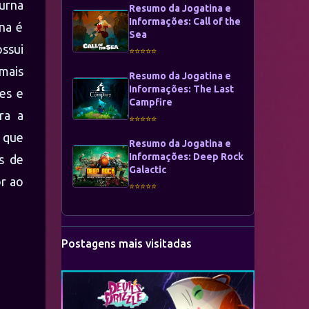
urna
Resumo da Jogatina e
Informações: Call of the
na é
Sea
ossui
⭐⭐⭐⭐⭐
 mais
Resumo da Jogatina e
Informações: The Last
es e
Campfire
ra a
⭐⭐⭐⭐⭐
 que
Resumo da Jogatina e
Informações: Deep Rock
s de
Galactic
or ao
⭐⭐⭐⭐⭐
Postagens mais visitadas