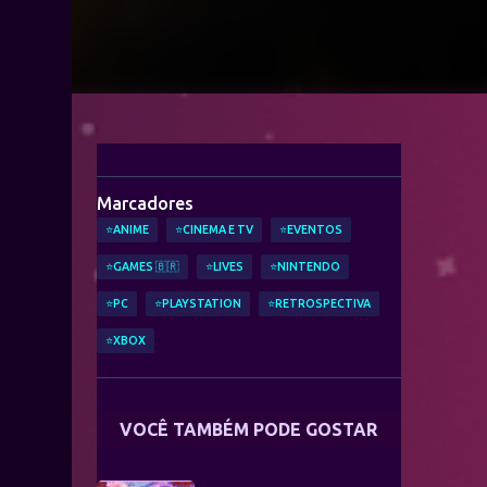
Marcadores
⭐ANIME
⭐CINEMA E TV
⭐EVENTOS
⭐GAMES 🇧🇷
⭐LIVES
⭐NINTENDO
⭐PC
⭐PLAYSTATION
⭐RETROSPECTIVA
⭐XBOX
VOCÊ TAMBÉM PODE GOSTAR