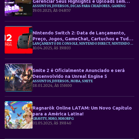
Gerenciar Seus Highlights e Uploads sem
ASSUNTOS_DIVERSOS, DICAS PARA CRIADORES, GAMING
Perder o Controle
19.03.2025, ÀS 04H57
Nintendo Switch 2: Data de Lançamento,
Preço, Jogos, GameChat, Cartuchos e Tudo
LANÇAMENTO DE CONSOLE, NINTENDO DIRECT, NINTENDO SWITCH 2
Sobre o Novo Console
10.04.2025, ÀS 19H03
Smite 2 é Oficialmente Anunciado e será
Desenvolvido na Unreal Engine 5
ASSUNTOS_DIVERSOS, MOBA, SMITE
18.01.2024, ÀS 15H00
Ragnarök Online LATAM: Um Novo Capítulo
para a América Latina!
GRAVITY, MMO, MMORPG
01.05.2025, ÀS 19H40