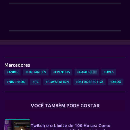
C
o
m
e
n
t
á
Marcadores
r
⭐ANIME
⭐CINEMA E TV
⭐EVENTOS
⭐GAMES 🇧🇷
⭐LIVES
i
⭐NINTENDO
⭐PC
⭐PLAYSTATION
⭐RETROSPECTIVA
⭐XBOX
o
s
VOCÊ TAMBÉM PODE GOSTAR
Twitch e o Limite de 100 Horas: Como