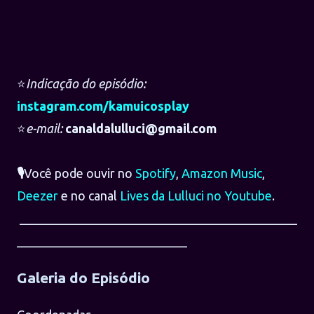
⭐
Indicação do episódio:⁠
⁠instagram.com/kamuicosplay⁠⁠⁠⁠⁠
⭐
e-mail:
canaldalulluci@gmail.com
🎙️
Você pode ouvir no
Spotify
,
Amazon Music
,
Deezer
e no canal
Lives da Lulluci no Youtube
.
____________________________________________
___________________________
Galeria do Episódio