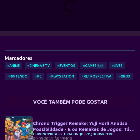
C
o
m
e
n
t
á
Marcadores
r
⭐ANIME
⭐CINEMA E TV
⭐EVENTOS
⭐GAMES 🇧🇷
⭐LIVES
i
⭐NINTENDO
⭐PC
⭐PLAYSTATION
⭐RETROSPECTIVA
⭐XBOX
o
s
VOCÊ TAMBÉM PODE GOSTAR
Chrono Trigger Remake: Yuji Horii Analisa
Possibilidade - E os Remakes de Jogos: Tá
CHRONOTRIGGER, DRAGONQUEST, JOGOSRETRO
Bom ou Já Passou do Ponto?
09.05.2025, ÀS 19H00