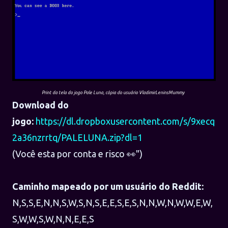
Print da tela do jogo Pale Luna, cópia do usuário VladimirLeninsMummy
Download do
jogo:
https://dl.dropboxusercontent.com/s/9xecq
2a36nzrrtq/PALELUNA.zip?dl=1
(Você esta por conta e risco 👀")
Caminho mapeado por um usuário do Reddit:
N,S,S,E,N,N,S,W,S,N,S,E,E,S,E,S,N,N,W,N,W,W,E,W,
S,W,W,S,W,N,N,E,E,S